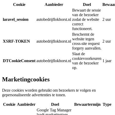
Cookie
Aanbieder
Doel
Bewaar
Bewaart de sessie
van de bezoeker
laravel_session
autobedrijflokhorst.nl
zodat de website
2 uur
correct
functioneert.
Beschermt de
website tegen
XSRF-TOKEN
autobedrijflokhorst.nl
2 uur
cross-site request
forgery aanvallen.
Slaat de
cookievoorkeuren
DTCookieConsent
autobedrijflokhorst.nl
1 jaar
van de bezoeker
op.
Marketingcookies
Deze cookies worden gebruikt om bezoekers te volgen en
gepersonaliseerde advertenties te tonen.
Cookie
Aanbieder
Doel
Bewaartermijn
Type
Google Tag Manager
laadt marketingtags.