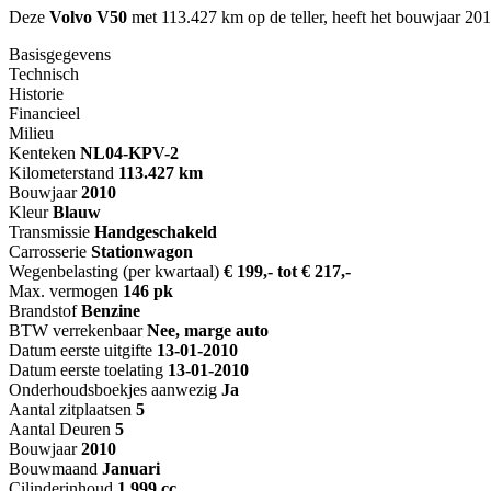
Deze
Volvo V50
met 113.427 km op de teller, heeft het bouwjaar 201
Basisgegevens
Technisch
Historie
Financieel
Milieu
Kenteken
NL
04-KPV-2
Kilometerstand
113.427 km
Bouwjaar
2010
Kleur
Blauw
Transmissie
Handgeschakeld
Carrosserie
Stationwagon
Wegenbelasting (per kwartaal)
€ 199,- tot € 217,-
Max. vermogen
146 pk
Brandstof
Benzine
BTW verrekenbaar
Nee, marge auto
Datum eerste uitgifte
13-01-2010
Datum eerste toelating
13-01-2010
Onderhoudsboekjes aanwezig
Ja
Aantal zitplaatsen
5
Aantal Deuren
5
Bouwjaar
2010
Bouwmaand
Januari
Cilinderinhoud
1.999 cc