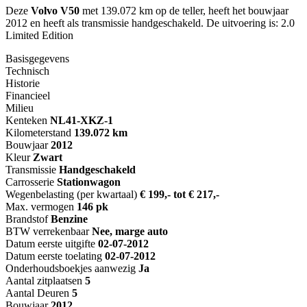
Deze
Volvo V50
met 139.072 km op de teller, heeft het bouwjaar
2012 en heeft als transmissie handgeschakeld. De uitvoering is: 2.0
Limited Edition
Basisgegevens
Technisch
Historie
Financieel
Milieu
Kenteken
NL
41-XKZ-1
Kilometerstand
139.072 km
Bouwjaar
2012
Kleur
Zwart
Transmissie
Handgeschakeld
Carrosserie
Stationwagon
Wegenbelasting (per kwartaal)
€ 199,- tot € 217,-
Max. vermogen
146 pk
Brandstof
Benzine
BTW verrekenbaar
Nee, marge auto
Datum eerste uitgifte
02-07-2012
Datum eerste toelating
02-07-2012
Onderhoudsboekjes aanwezig
Ja
Aantal zitplaatsen
5
Aantal Deuren
5
Bouwjaar
2012